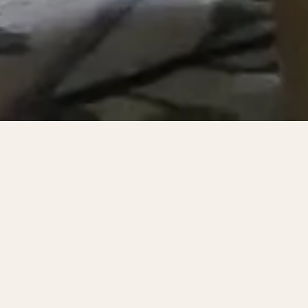
Judith
Achumba-Wöllenstein’s